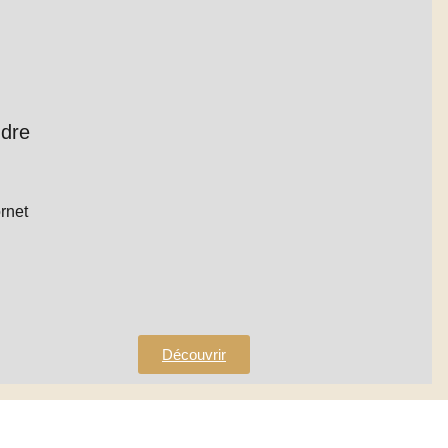
dre
rnet
Découvrir