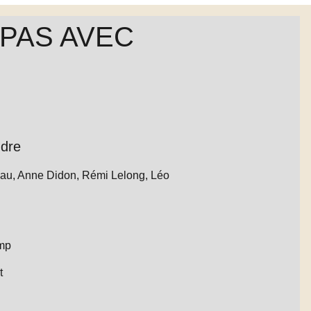
 PAS AVEC
dre
au, Anne Didon, Rémi Lelong, Léo
mp
t